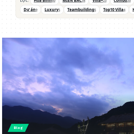
Hòa Bình
MIỀN BẮC
Villa+
Combo
LỌC:
60
34
23
20
Dự án
Luxury
Teambuilding
Top10 Villa
9
5
5
4
Blog