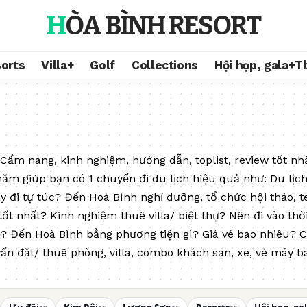
HÒA BÌNH RESORT
orts
Villa+
Golf
Collections
Hội họp, gala+T
Cẩm nang, kinh nghiệm, hướng dẫn, toplist, review tốt nhấ
 nhằm giúp bạn có 1 chuyến đi du lịch hiệu quả như: Du lị
y đi tự túc?
Đến Hoà Bình nghỉ dưỡng, tổ chức hội thảo, t
tốt nhất? Kinh nghiệm thuê villa/ biệt thự? Nên đi vào t
? Đến Hoà Bình bằng phương tiện gì? Giá vé bao nhiêu? Chi 
ấn đặt/ thuê phòng, villa, combo khách sạn, xe, vé máy ba