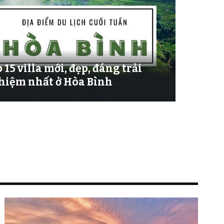
 15 villa mới, đẹp, đáng trải
hiệm nhất ở Hòa Bình