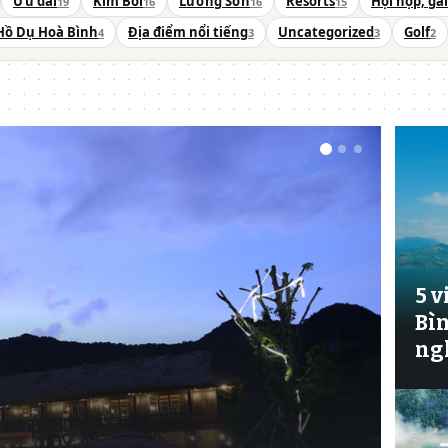
Ưu đãi
Kim Bôi
Lương Sơn
Resorts
Hội họp, ga
19
16
16
15
Hồ Dụ Hoà Bình
Địa điểm nổi tiếng
Uncategorized
Golf
4
3
3
2
5 v
Bìn
ngh