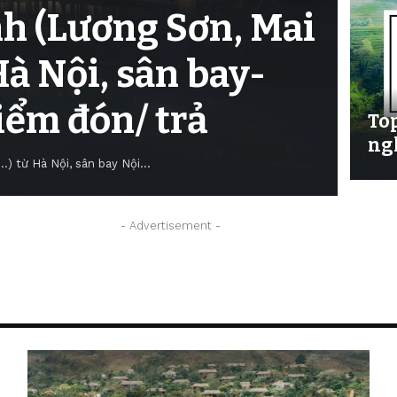
nh (Lương Sơn, Mai
Hà Nội, sân bay-
điểm đón/ trả
Top
ng
..) từ Hà Nội, sân bay Nội…
- Advertisement -