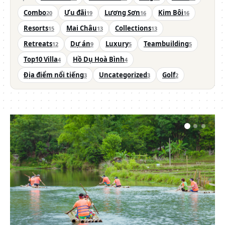
Combo
Ưu đãi
Lương Sơn
Kim Bôi
20
19
16
16
Resorts
Mai Châu
Collections
15
13
13
Retreats
Dự án
Luxury
Teambuilding
12
9
5
5
Top10 Villa
Hồ Dụ Hoà Bình
4
4
Địa điểm nổi tiếng
Uncategorized
Golf
3
3
2