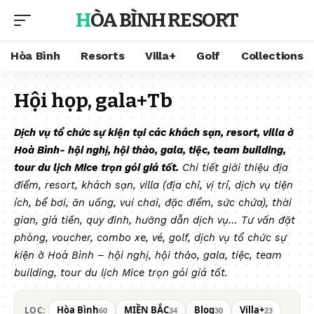
HÒA BÌNH RESORT
Hòa Bình
Resorts
Villa+
Golf
Collections
Hội họp, gala+Tb
Dịch vụ tổ chức sự kiện tại các khách sạn, resort, villa ở
Hoà Bình- hội nghị, hội thảo, gala, tiệc, team building,
tour du lịch Mice trọn gói giá tốt.
Chi tiết giới thiệu địa
điểm, resort, khách sạn, villa (địa chỉ, vị trí, dịch vụ tiện
ích, bể bơi, ăn uống, vui chơi, đặc điểm, sức chứa), thời
gian, giá tiền, quy đinh, hướng dẫn dịch vụ…
Tư vấn đặt
phòng, voucher, combo xe, vé, golf, dịch vụ tổ chức sự
kiện ở Hoà Bình – hội nghị, hội thảo, gala, tiệc, team
building, tour du lịch Mice trọn gói giá tốt.
Hòa Bình
MIỀN BẮC
Blog
Villa+
LỌC:
60
34
30
23