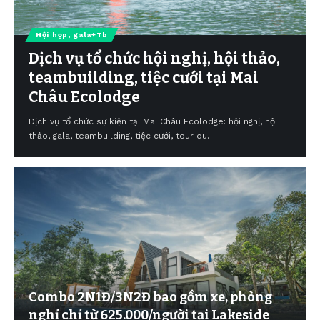
Hội họp, gala+Tb
Dịch vụ tổ chức hội nghị, hội thảo,
teambuilding, tiệc cưới tại Mai
Châu Ecolodge
Dịch vụ tổ chức sự kiện tại Mai Châu Ecolodge: hội nghị, hội
thảo, gala, teambuilding, tiệc cưới, tour du…
Combo 2N1Đ/3N2Đ bao gồm xe, phòng
nghỉ chỉ từ 625.000/người tại Lakeside