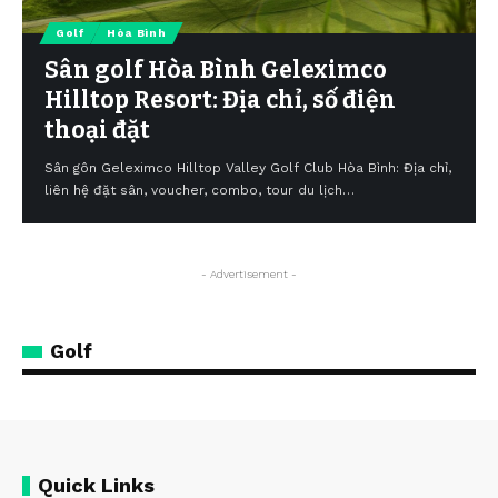
Golf
Hòa Bình
Sân golf Hòa Bình Geleximco
Hilltop Resort: Địa chỉ, số điện
thoại đặt
Sân gôn Geleximco Hilltop Valley Golf Club Hòa Bình: Địa chỉ,
liên hệ đặt sân, voucher, combo, tour du lịch…
- Advertisement -
Golf
Quick Links