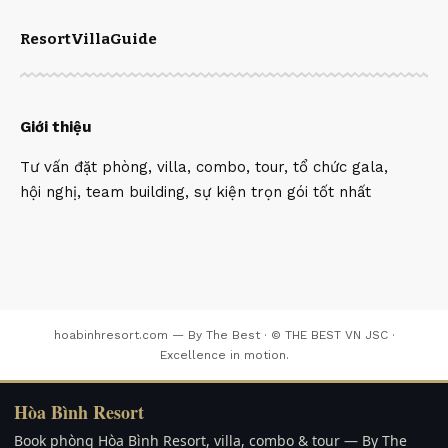
Resort
Villa
Guide
Giới thiệu
Tư vấn đặt phòng, villa, combo, tour, tổ chức gala,
hội nghị, team building, sự kiện trọn gói tốt nhất
hoabinhresort.com — By The Best · © THE BEST VN JSC ·
Excellence in motion.
Hòa Bình Resort
Book phòng Hòa Bình Resort, villa, combo & tour — By The