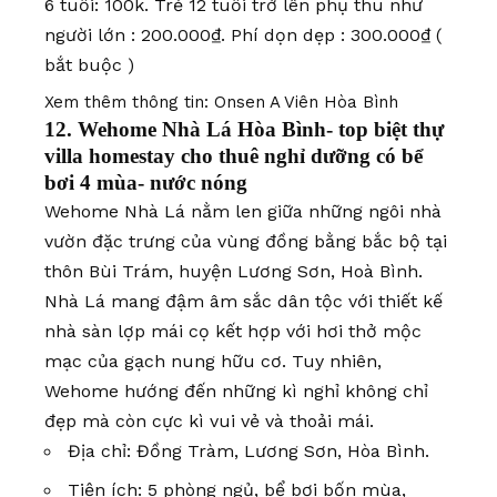
6 tuổi: 100k. Trẻ 12 tuổi trở lên phụ thu như
người lớn : 200.000₫. Phí dọn dẹp : 300.000₫ (
bắt buộc )
Xem thêm thông tin:
Onsen A Viên Hòa Bình
12.
Wehome Nhà Lá Hòa Bình- top biệt thự
villa homestay cho thuê nghỉ dưỡng có bể
bơi 4 mùa- nước nóng
Wehome Nhà Lá nằm len giữa những ngôi nhà
vườn đặc trưng của vùng đồng bằng bắc bộ tại
thôn Bùi Trám, huyện Lương Sơn, Hoà Bình.
Nhà Lá mang đậm âm sắc dân tộc với thiết kế
nhà sàn lợp mái cọ kết hợp với hơi thở mộc
mạc của gạch nung hữu cơ. Tuy nhiên,
Wehome hướng đến những kì nghỉ không chỉ
đẹp mà còn cực kì vui vẻ và thoải mái.
Địa chỉ: Đồng Tràm, Lương Sơn, Hòa Bình.
Tiện ích: 5 phòng ngủ, bể bơi bốn mùa,