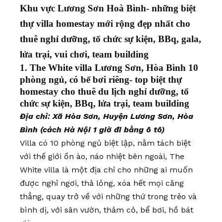
Khu vực Lương Sơn Hoà Bình- những biệt
thự villa homestay mới rộng đẹp nhất cho
thuê nghỉ dưỡng, tổ chức sự kiện, BBq, gala,
lửa trại, vui chơi, team building
1. The White villa Lương Sơn, Hòa Bình 10
phòng ngủ, có bể bơi riêng- top biệt thự
homestay cho thuê du lịch nghỉ dưỡng, tổ
chức sự kiện, BBq, lửa trại, team building
Địa chỉ: Xã Hòa Sơn, Huyện Lương Sơn, Hòa
Bình (cách Hà Nội 1 giờ đi bằng ô tô)
Villa có 10 phòng ngủ biệt lập, nằm tách biệt
với thế giới ồn ào, náo nhiệt bên ngoài, The
White villa là một địa chỉ cho những ai muốn
được nghỉ ngơi, thả lỏng, xóa hết mọi căng
thẳng, quay trở về với những thứ trong trẻo và
bình dị, với sân vườn, thảm cỏ, bể bơi, hồ bát