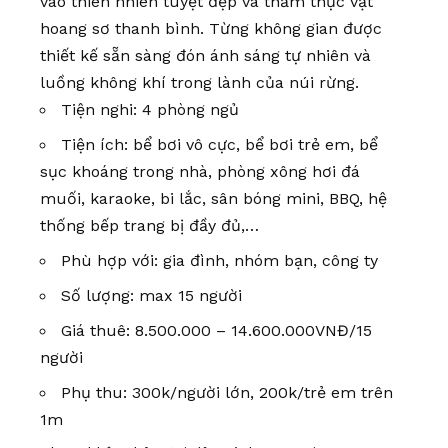
vào thiên nhiên tuyệt đẹp và thảm thực vật
hoang sơ thanh bình. Từng không gian được
thiết kế sẵn sàng đón ánh sáng tự nhiên và
luồng không khí trong lành của núi rừng.
Tiện nghi: 4 phòng ngủ
Tiện ích: bể bơi vô cực, bể bơi trẻ em, bể
sục khoáng trong nhà, phòng xông hơi đá
muối, karaoke, bi lắc, sân bóng mini, BBQ, hệ
thống bếp trang bị đầy đủ,…
Phù hợp với: gia đình, nhóm bạn, công ty
Số lượng: max 15 người
Giá thuê: 8.500.000 – 14.600.000VNĐ/15
người
Phụ thu: 300k/người lớn, 200k/trẻ em trên
1m