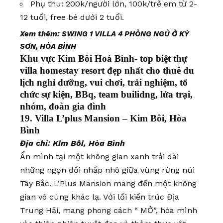
Phụ thu: 200k/người lớn, 100k/trẻ em từ 2-
12 tuổi, free bé dưới 2 tuổi.
Xem thêm:
SWING 1 VILLA 4 PHÒNG NGỦ Ở KỲ
SƠN, HÒA BÌNH
Khu vực Kim Bôi Hoà Bình- top biệt thự
villa homestay resort đẹp nhất cho thuê du
lịch nghỉ dưỡng, vui chơi, trải nghiệm, tổ
chức sự kiện, BBq, team builidng, lửa trại,
nhóm, đoàn gia đình
19. Villa L’plus Mansion – Kim Bôi, Hòa
Bình
Địa chỉ: Kim Bôi, Hòa Bình
Ẩn mình tại một không gian xanh trải dài
những ngọn đồi nhấp nhô giữa vùng rừng núi
Tây Bắc. L’Plus Mansion mang đến một không
gian vô cùng khác lạ. Với lối kiến trúc Địa
Trung Hải, mang phong cách “ MỞ”, hòa mình