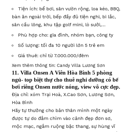
Tiện ích: bể bơi, sân vườn rộng, loa kéo, BBQ,
bàn ăn ngoài trời, bếp đầy đủ tiện nghi, bi lắc,
sân cầu lông, khu tập golf mini, lò sưởi,…
Phù hợp cho: gia đình, nhóm bạn, công ty
Số lượng: tối đa 10 người lớn 5 trẻ em
Giá thuê: chỉ từ 7.000.000/đêm
Xem thêm thông tin:
Candy Villa Lương Sơn
11. Villa Onsen A Viên Hòa Bình 5 phòng
ngủ- top biệt thự cho thuê nghỉ dưỡng có bể
bơi riêng Onsen nước nóng, view vô cực đẹp.
Địa chỉ: xóm Trại Hoà, X.Cao Sơn, Lương Sơn,
Hòa Bình
Hãy tự thưởng cho bản thân mình một ngày
được tự do đắm chìm vào cảnh đẹp đơn sơ,
mộc mạc, ngắm ruộng bậc thang, sự hùng vĩ