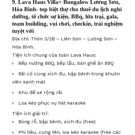
9. Lava Haus Villa+ Bungalow Lương Sơn,
Hòa Bình- top biệt thự cho thuê du lịch nghỉ
dưỡng, tổ chức sự kiện, BBq, lửa trại, gala,
team building, vui chơi, checkin, trải nghiệm
tuyệt vời
Địa chỉ: Thôn 3/2B – Liên Sơn – Lương Sơn –
Hòa Bình.
Tiện ích chung của toàn Lava Haus:
Bếp nướng BBQ, bếp lẩu, bàn ghế ăn BBQ
Bãi cỏ cùng xích đu, bập bênh trong khuôn
viên xanh mát
Khu để xe rộng rãi
Loa kéo phục vụ hát karaoke
Tiện ích giải trí:
Bóng rổ, bập bênh, xích đu (free)
Phi tiêu, cung tên, loa kéo karaoke (free các