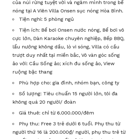
của núi rừng tuyệt vời và ngâm mình trong bể
nóng tại A Viên Villa Onsen sục nóng Hòa Bình.
Tiện nghi: 5 phòng ngủ
Tiện ích: Bể bơi Onsen nước nóng, Bể bơi vô
cực lớn, Dàn Karaoke chuyên nghiệp, Bếp BBQ,
lẩu nướng không dầu, lò vi sóng, Villa có cầu
trượt duy nhất tại miền bắc, Vô vàn góc sống
ảo với: Cầu Sống ảo; xích đu sống ảo, View
ruộng bậc thang
Phù hợp cho: gia đình, nhóm bạn, công ty
Số lượng: Tiêu chuẩn 15 người lớn, tôi đa
không quá 20 người/ đoàn
Giá thuê: chỉ từ 6.000.000/đêm
Phụ thu: Free 3 trẻ dưới 6 tuổi. Phụ thu từ
người thứ 16 là 200.000₫/ người, phụ thu trẻ từ