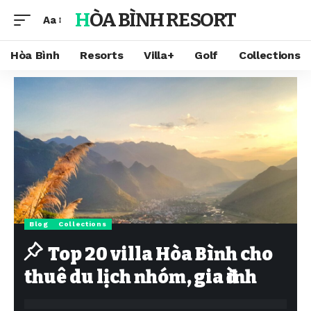
HÒA BÌNH RESORT
Aa
Hòa Bình
Resorts
Villa+
Golf
Collections
Blog
Collections
Top 20 villa Hòa Bình cho
thuê du lịch nhóm, gia đình