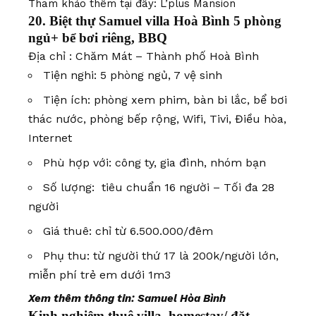
Tham khảo thêm tại đây:
L’plus Mansion
20. Biệt thự Samuel villa Hoà Bình 5 phòng
ngủ+ bể bơi riêng, BBQ
Địa chỉ : Chăm Mát – Thành phố Hoà Bình
Tiện nghi: 5 phòng ngủ, 7 vệ sinh
Tiện ích: phòng xem phim, bàn bi lắc, bể bơi
thác nước, phòng bếp rộng, Wifi, Tivi, Điều hòa,
Internet
Phù hợp với: công ty, gia đình, nhóm bạn
Số lượng: tiêu chuẩn 16 người – Tối đa 28
người
Giá thuê: chỉ từ 6.500.000/đêm
Phụ thu: từ người thứ 17 là 200k/người lớn,
miễn phí trẻ em dưới 1m3
Xem thêm thông tin:
Samuel Hòa Bình
Kinh nghiệm thuê villa, homestay/ đặt