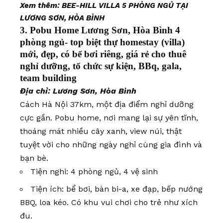
Xem thêm:
BEE-HILL VILLA 5 PHÒNG NGỦ TẠI
LƯƠNG SƠN, HÒA BÌNH
3. Pobu Home Lương Sơn, Hòa Bình 4
phòng ngủ- top biệt thự homestay (villa)
mới, đẹp, có bể bơi riêng, giá rẻ cho thuê
nghỉ dưỡng, tổ chức sự kiện, BBq, gala,
team building
Địa chỉ: Lương Sơn, Hòa Bình
Cách Hà Nội 37km, một địa điểm nghỉ dưỡng
cực gần. Pobu home, nơi mang lại sự yên tĩnh,
thoáng mát nhiều cây xanh, view núi, thật
tuyệt vời cho những ngày nghỉ cùng gia đình và
bạn bè.
Tiện nghi: 4 phòng ngủ, 4 vệ sinh
Tiện ích: bể bơi, bàn bi-a, xe đạp, bếp nướng
BBQ, loa kéo. Có khu vui chơi cho trẻ như xích
đu.