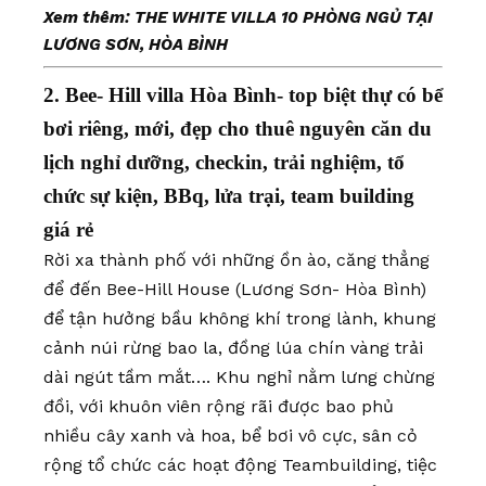
Xem thêm:
THE WHITE VILLA 10 PHÒNG NGỦ TẠI
LƯƠNG SƠN, HÒA BÌNH
2. Bee- Hill villa Hòa Bình- top biệt thự có bể
bơi riêng, mới, đẹp cho thuê nguyên căn du
lịch nghỉ dưỡng, checkin, trải nghiệm, tổ
chức sự kiện, BBq, lửa trại, team building
giá rẻ
Rời xa thành phố với những ồn ào, căng thẳng
để đến Bee-Hill House (Lương Sơn- Hòa Bình)
để tận hưởng bầu không khí trong lành, khung
cảnh núi rừng bao la, đồng lúa chín vàng trải
dài ngút tầm mắt…. Khu nghỉ nằm lưng chừng
đồi, với khuôn viên rộng rãi được bao phủ
nhiều cây xanh và hoa, bể bơi vô cực, sân cỏ
rộng tổ chức các hoạt động Teambuilding, tiệc