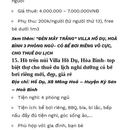
người
Giá thuê: 4.000.000 – 7.000.000VNĐ
Phụ thu: 200k/người (từ người thứ 13), free
bé dưới 1m3
Xem thêm:
“ĐÈN MÂY TRẮNG” VILLA HỒ DỤ, HOÀ
BÌNH 3 PHÒNG NGỦ- CÓ BỂ BƠI RIÊNG VÔ CỰC,
CHO THUÊ DU LỊCH
15. Hồ trên núi Villa Hồ Dụ, Hòa Bình- top
biệt thự cho thuê du lịch nghỉ dưỡng có bể
bơi riêng mới, đẹp, giá rẻ
Địa chỉ: Hồ Dụ, Xã Mông Hoá – Huyện Kỳ Sơn
– Hoà Bình
Tiện nghi: 4 phòng ngủ
Tiện ích: bể bơi riêng, BBQ, bia, bi lắc, bếp
nấu đầy đủ tiện nghi, góc sống ảo,…
Phù hợp với: gia đình, bạn bè