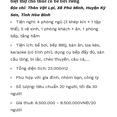
biệt thự cho thuê có bể bơi riêng
Địa chỉ: Thôn Vật Lại, Xã Phú Minh, Huyện Kỳ
Sơn, Tỉnh Hòa Bình
Tiện nghi: 4 phòng ngủ (3 khép kín + 1 tập
thể), 5 vệ sinh, 1 phòng khách + ăn, 1 phòng
bếp, tầng hầm
Tiện ích: bể bơi, bếp BBQ, bàn ăn, loa kéo,
karaoke (có tính phí), dụng cụ bếp đầy đủ, sân
cầu lông, bi lắc, chèo thuyền, câu cá,…
Tổng diện tích: 23.000m2
Phù hợp với: gia đình, nhóm bạn, công ty
Số lượng: tiêu chuẩn 20 người, tối đa 30
người
Giá thuê: 6.500.000 – 8.500.000VNĐ/20
người