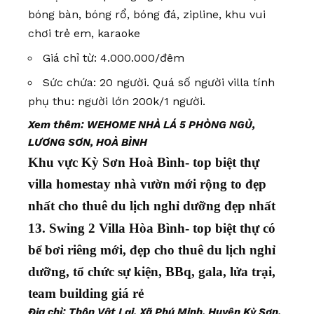
bóng bàn, bóng rổ, bóng đá, zipline, khu vui
chơi trẻ em, karaoke
Giá chỉ từ: 4.000.000/đêm
Sức chứa: 20 người. Quá số người villa tính
phụ thu: người lớn 200k/1 người.
Xem thêm:
WEHOME NHÀ LÁ 5 PHÒNG NGỦ,
LƯƠNG SƠN, HOÀ BÌNH
Khu vực Kỳ Sơn Hoà Bình- top biệt thự
villa homestay nhà vườn mới rộng to đẹp
nhất cho thuê du lịch nghỉ dưỡng đẹp nhất
13. Swing 2 Villa Hòa Bình- top biệt thự có
bể bơi riêng mới, đẹp cho thuê du lịch nghỉ
dưỡng, tổ chức sự kiện, BBq, gala, lửa trại,
team building giá rẻ
Địa chỉ: Thôn Vật Lại, Xã Phú Minh, Huyện Kỳ Sơn,