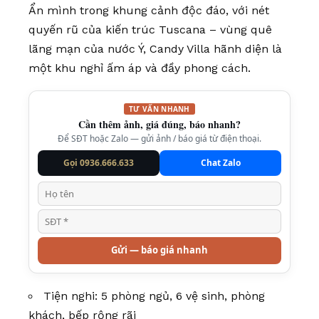
Ẩn mình trong khung cảnh độc đáo, với nét
quyến rũ của kiến trúc Tuscana – vùng quê
lãng mạn của nước Ý, Candy Villa hãnh diện là
một khu nghỉ ấm áp và đầy phong cách.
TƯ VẤN NHANH
Cần thêm ảnh, giá đúng, báo nhanh?
Để SĐT hoặc Zalo — gửi ảnh / báo giá từ điện thoại.
Gọi 0936.666.633
Chat Zalo
Gửi — báo giá nhanh
Tiện nghi: 5 phòng ngủ, 6 vệ sinh, phòng
khách, bếp rộng rãi