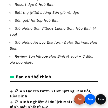
Resort đẹp ở Hoà Bình
Biệt thự (villa) Lương Sơn giá rẻ, đẹp
Sân golf Hilltop Hoà Bình
Giá phòng Sun Village Lương Sơn, Hòa Bình (4
sao)
Giá phòng An Lạc Eco farm & Hot Springs, Hòa
Bình
Review Sun Village Hòa Bình (4 sao) – ở đâu,
giá bao nhiêu
Bạn có thể thích
An Lạc Eco Farm & Hot Spring Kim Bôi,
Hòa Bình
Gọi
Zalo
Form
Kinh nghiệm đi du lịch Mai Châu, Hòa
Bình mới nhất từ A-Z