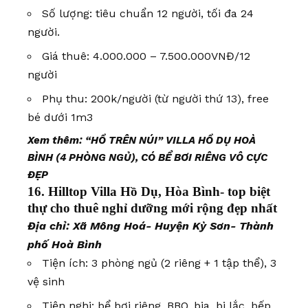
Số lượng: tiêu chuẩn 12 người, tối đa 24
người.
Giá thuê: 4.000.000 – 7.500.000VNĐ/12
người
Phụ thu: 200k/người (từ người thứ 13), free
bé dưới 1m3
Xem thêm:
“HỒ TRÊN NÚI” VILLA HỒ DỤ HOÀ
BÌNH (4 PHÒNG NGỦ), CÓ BỂ BƠI RIÊNG VÔ CỰC
ĐẸP
16. Hilltop Villa Hồ Dụ, Hòa Bình- top biệt
thự cho thuê nghỉ dưỡng mới rộng đẹp nhất
Địa chỉ: Xã Mông Hoá- Huyện Kỳ Sơn- Thành
phố Hoà Bình
Tiện ích: 3 phòng ngủ (2 riêng + 1 tập thể), 3
vệ sinh
Tiện nghi: bể bơi riêng, BBQ, bia, bi lắc, bếp