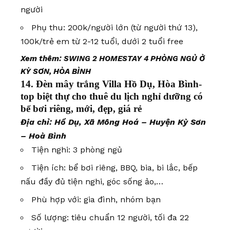
người
Phụ thu: 200k/người lớn (từ người thứ 13),
100k/trẻ em từ 2-12 tuổi, dưới 2 tuổi free
Xem thêm:
SWING 2 HOMESTAY 4 PHÒNG NGỦ Ở
KỲ SƠN, HÒA BÌNH
14. Đèn mây trắng Villa Hồ Dụ, Hòa Bình-
top biệt thự cho thuê du lịch nghỉ dưỡng có
bể bơi riêng, mới, đẹp, giá rẻ
Địa chỉ: Hồ Dụ, Xã Mông Hoá – Huyện Kỳ Sơn
– Hoà Bình
Tiện nghi: 3 phòng ngủ
Tiện ích: bể bơi riêng, BBQ, bia, bi lắc, bếp
nấu đầy đủ tiện nghi, góc sống ảo,…
Phù hợp với: gia đình, nhóm bạn
Số lượng: tiêu chuẩn 12 người, tối đa 22